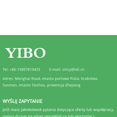
Tel:
+86-15857619433
E-mail:
vincy@lvli.cn
Adres:
Menghai Road, miasto portowe Puba, hrabstwo
Sanmen, miasto Taizhou, prowincja Zhejiang
WYŚLIJ ZAPYTANIE
Jeśli masz jakiekolwiek pytania dotyczące oferty lub współpracy,
napisz do nas na adres vincy@lvli.cn lub skorzystaj z