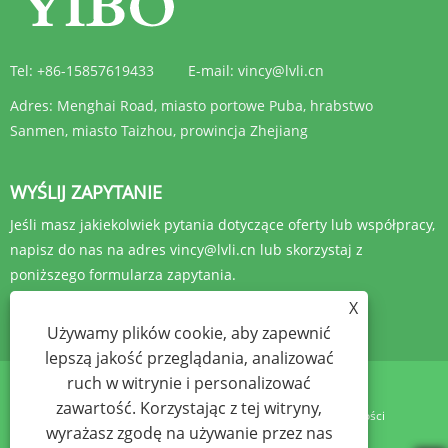
Tel:
+86-15857619433
E-mail:
vincy@lvli.cn
Adres:
Menghai Road, miasto portowe Puba, hrabstwo
Sanmen, miasto Taizhou, prowincja Zhejiang
WYŚLIJ ZAPYTANIE
Jeśli masz jakiekolwiek pytania dotyczące oferty lub współpracy,
napisz do nas na adres vincy@lvli.cn lub skorzystaj z
poniższego formularza zapytania.
X
ZAPYTANIE TERAZ
Używamy plików cookie, aby zapewnić
lepszą jakość przeglądania, analizować
ruch w witrynie i personalizować
zawartość. Korzystając z tej witryny,
Links
Sitemap
RSS
XML
Polityka prywatności
wyrażasz zgodę na używanie przez nas