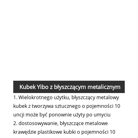
han
Kolo
Log
Sto
Uszc
Kubek Yibo z błyszczącym metalicznym
1. Wielokrotnego użytku, błyszczący metalowy
brzegiem z tworzywa sztucznego o
kubek z tworzywa sztucznego o pojemności 10
pojemności 10 uncji Cecha i zastosowanie
uncji może być ponownie użyty po umyciu
2. dostosowywanie, błyszczące metalowe
krawędzie plastikowe kubki o pojemności 10