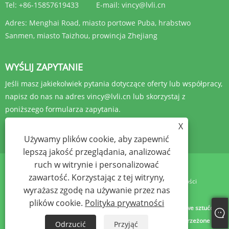
Tel:
+86-15857619433
E-mail:
vincy@lvli.cn
Adres:
Menghai Road, miasto portowe Puba, hrabstwo
Sanmen, miasto Taizhou, prowincja Zhejiang
WYŚLIJ ZAPYTANIE
Jeśli masz jakiekolwiek pytania dotyczące oferty lub współpracy,
napisz do nas na adres vincy@lvli.cn lub skorzystaj z
poniższego formularza zapytania.
X
ZAPYTANIE TERAZ
Używamy plików cookie, aby zapewnić
lepszą jakość przeglądania, analizować
ruch w witrynie i personalizować
zawartość. Korzystając z tej witryny,
Links
Sitemap
RSS
XML
Polityka prywatności
wyrażasz zgodę na używanie przez nas
plików cookie.
Polityka prywatności
Copyright © 2023 Zhejiang Yibo Technology Co., Ltd. - Plastikowe sztućce,
Plastikowa miska, Plastikowe sztućce - Wszelkie prawa zastrzeżone
Odrzucić
Przyjąć